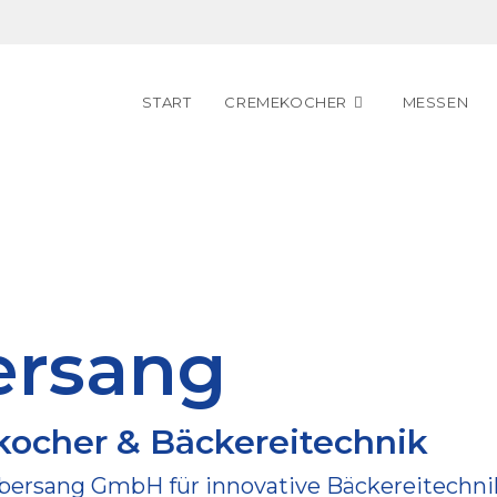
START
CREMEKOCHER
MESSEN
ersang
ekocher & Bäckereitechnik
bersang GmbH
für innovative Bäckereitechni