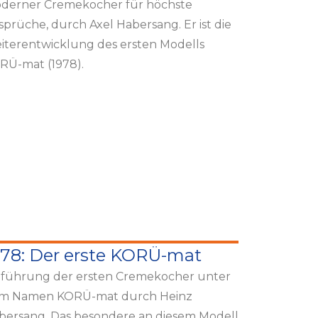
derner Cremekocher für höchste
sprüche, durch Axel Habersang. Er ist die
iterentwicklung des ersten Modells
RÜ-mat (1978).
978: Der erste KORÜ-mat
nführung der ersten Cremekocher unter
m Namen KORÜ-mat durch Heinz
bersang. Das besondere an diesem Modell