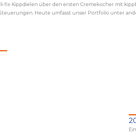
li-fix Kippdielen über den ersten Cremekocher mit kip
teuerungen. Heute umfasst unser Portfolio unter an
2
Ei