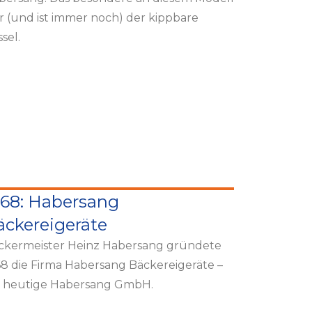
r (und ist immer noch) der kippbare
sel.
968: Habersang
äckereigeräte
ckermeister Heinz Habersang gründete
68 die Firma Habersang Bäckereigeräte –
e heutige Habersang GmbH.