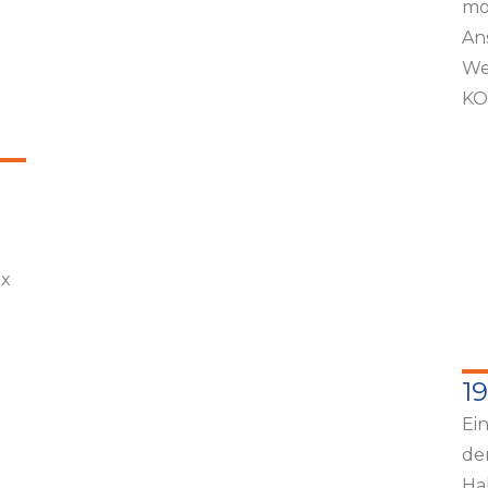
mo
An
We
KO
ix
1
Ei
de
Ha