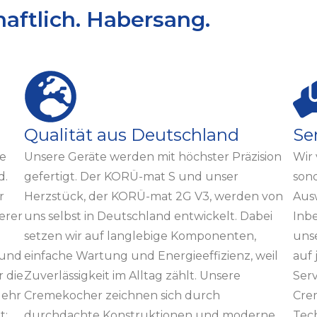
haftlich. Habersang.
Qualität aus Deutschland
Ser
ie
Unsere Geräte werden mit höchster Präzision
Wir 
d.
gefertigt. Der KORÜ-mat S und unser
sond
r
Herzstück, der KORÜ-mat 2G V3, werden von
Ausw
erer
uns selbst in Deutschland entwickelt. Dabei
Inb
setzen wir auf langlebige Komponenten,
unse
 und
einfache Wartung und Energieeffizienz, weil
auf 
r die
Zuverlässigkeit im Alltag zählt. Unsere
Serv
Mehr
Cremekocher zeichnen sich durch
Crem
t:
durchdachte Konstruktionen und moderne
Tec