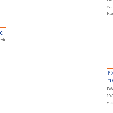
wa
Kes
te
mit
1
B
Bä
19
di