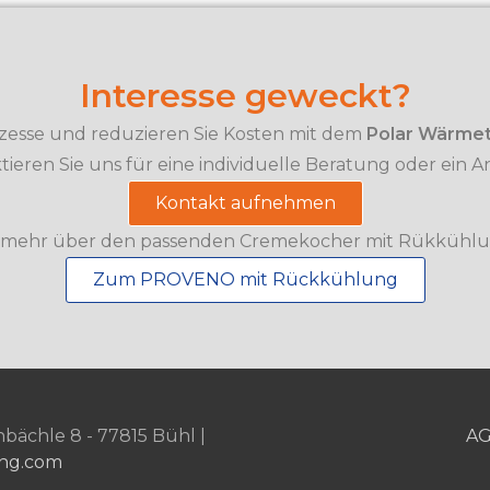
Interesse geweckt?
ozesse und reduzieren Sie Kosten mit dem
Polar Wärme
tieren Sie uns für eine individuelle Beratung oder ein A
Kontakt aufnehmen
 mehr über den passenden Cremekocher mit Rükkühlu
Zum PROVENO mit Rückkühlung
ächle 8 - 77815 Bühl |
A
ng.com