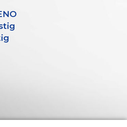
VENO
stig
ig