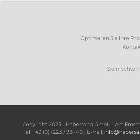
Optimieren Sie Ihre Pr
Kontak
Sie möchten
Copyright 2025 - Habersang GmbH | Am Froschb
Tel: +49 (0)7223 / 9817-0 | E-Mail:
info@habersa