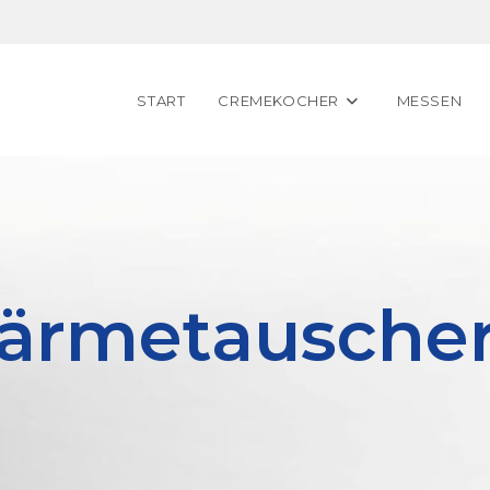
START
CREMEKOCHER
MESSEN
ärmetausche